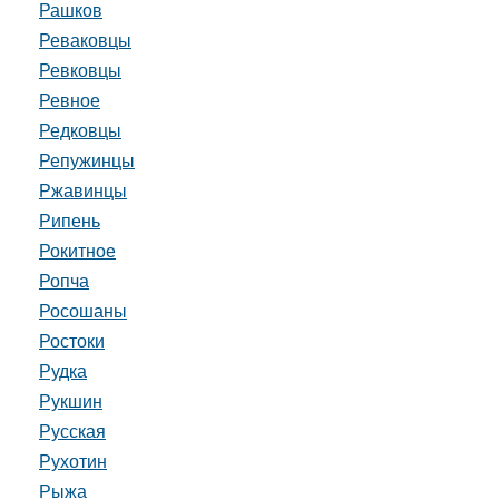
Рашков
Реваковцы
Ревковцы
Ревное
Редковцы
Репужинцы
Ржавинцы
Рипень
Рокитное
Ропча
Росошаны
Ростоки
Рудка
Рукшин
Русская
Рухотин
Рыжа