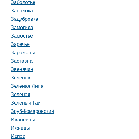
Заболотье
Заволока
Задубровка
Замогила
Замостье
Заречье
Зарожаны
Заставна
Звенячин
Зеленов
Зелёная Липа
Зелёная
Зелёный Гай
Зруб-Комаровский
Ивановцы
Иживцы
Испас