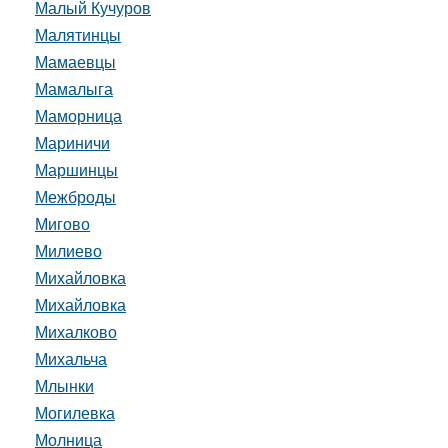
Малый Кучуров
Малятинцы
Мамаевцы
Мамалыга
Маморница
Мариничи
Маршинцы
Межброды
Мигово
Милиево
Михайловка
Михайловка
Михалково
Михальча
Млынки
Могилевка
Молница