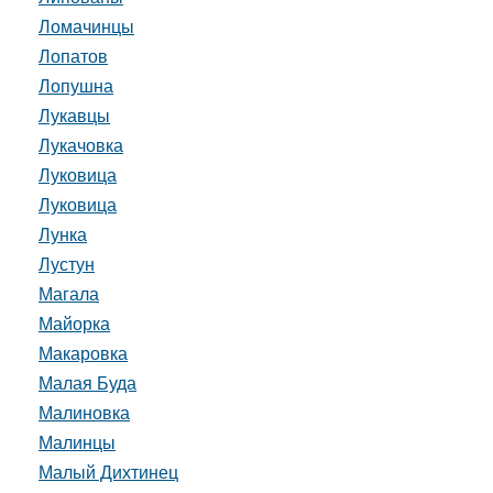
Ломачинцы
Лопатов
Лопушна
Лукавцы
Лукачовка
Луковица
Луковица
Лунка
Лустун
Магала
Майорка
Макаровка
Малая Буда
Малиновка
Малинцы
Малый Дихтинец