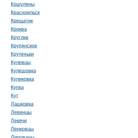
Кошуляны
Красноильск
Крещатик
Кроква
Круглик
Крупянское
Крутеньки
Кулевцы
Кулешовка
Куликовка
Купка
Кут
Лашковка
Левинцы
Лекечи
Ленковцы
Липованы