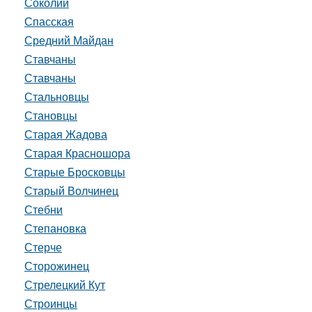
Соколий
Спасская
Средний Майдан
Ставчаны
Ставчаны
Стальновцы
Становцы
Старая Жадова
Старая Красношора
Старые Бросковцы
Старый Волчинец
Стебни
Степановка
Стерче
Сторожинец
Стрелецкий Кут
Строинцы