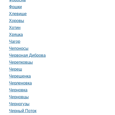
Фошки
Хлевище
Хоровы
Хотин
Хряцка
Чагор
Чепоносы
Червоная Диброва
Черепковцы
Череш
Черешенка
Черленовка
Черновка
Черновцы
Черногузы
Черный Поток