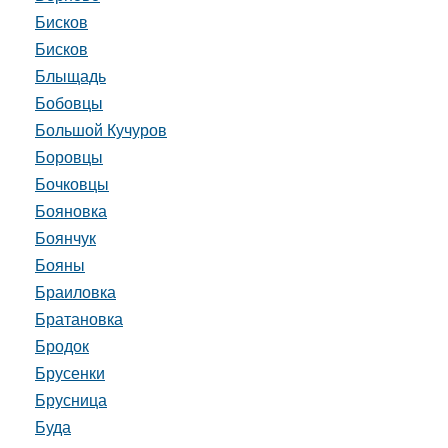
Бисков
Бисков
Блыщадь
Бобовцы
Большой Кучуров
Боровцы
Бочковцы
Бояновка
Боянчук
Бояны
Браиловка
Братановка
Бродок
Брусенки
Брусница
Буда