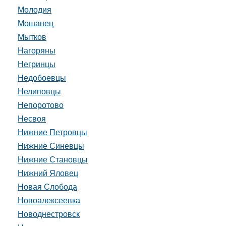
Молодия
Мошанец
Мытков
Нагоряны
Негринцы
Недобоевцы
Нелиповцы
Непоротово
Несвоя
Нижние Петровцы
Нижние Синевцы
Нижние Становцы
Нижний Яловец
Новая Слобода
Новоалексеевка
Новоднестровск