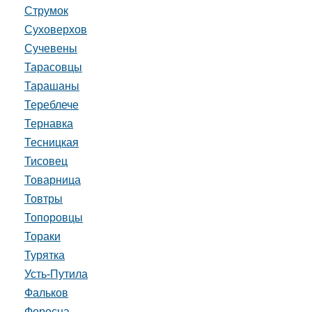
Струмок
Суховерхов
Сучевены
Тарасовцы
Тарашаны
Тереблече
Тернавка
Тесницкая
Тисовец
Товарница
Товтры
Топоровцы
Тораки
Турятка
Усть-Путила
Фальков
Форосна