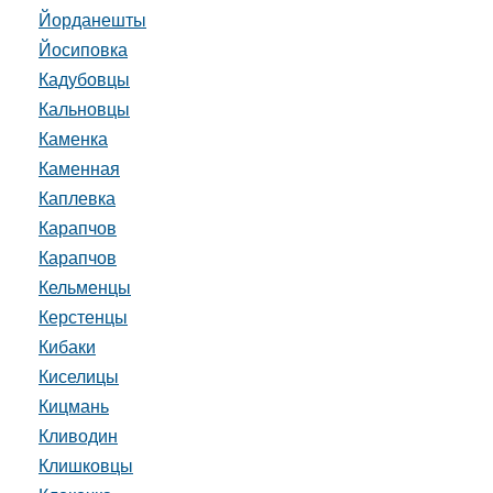
Йорданешты
Йосиповка
Кадубовцы
Кальновцы
Каменка
Каменная
Каплевка
Карапчов
Карапчов
Кельменцы
Керстенцы
Кибаки
Киселицы
Кицмань
Кливодин
Клишковцы