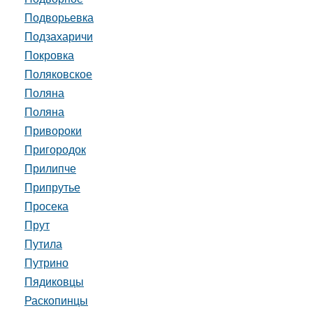
Подворьевка
Подзахаричи
Покровка
Поляковское
Поляна
Поляна
Привороки
Пригородок
Прилипче
Припрутье
Просека
Прут
Путила
Путрино
Пядиковцы
Раскопинцы