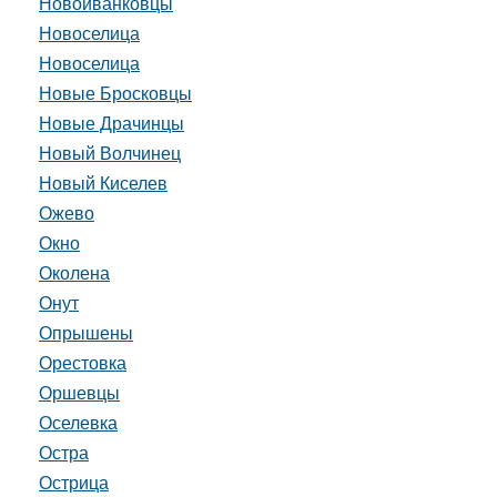
Новоиванковцы
Новоселица
Новоселица
Новые Бросковцы
Новые Драчинцы
Новый Волчинец
Новый Киселев
Ожево
Окно
Околена
Онут
Опрышены
Орестовка
Оршевцы
Оселевка
Остра
Острица