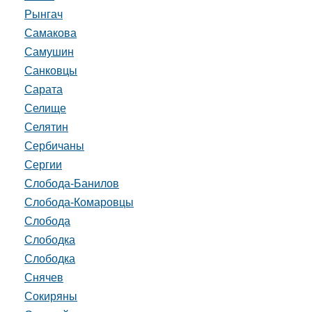
Рынгач
Самакова
Самушин
Санковцы
Сарата
Селище
Селятин
Сербичаны
Сергии
Слобода-Банилов
Слобода-Комаровцы
Слобода
Слободка
Слободка
Снячев
Сокиряны