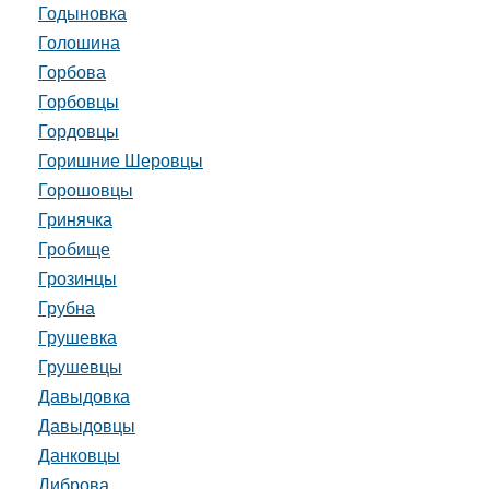
Годыновка
Голошина
Горбова
Горбовцы
Гордовцы
Горишние Шеровцы
Горошовцы
Гринячка
Гробище
Грозинцы
Грубна
Грушевка
Грушевцы
Давыдовка
Давыдовцы
Данковцы
Диброва