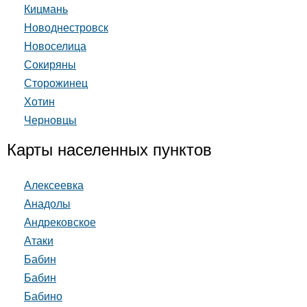
Кицмань
Новоднестровск
Новоселица
Сокиряны
Сторожинец
Хотин
Черновцы
Карты населенных пунктов
Алексеевка
Анадолы
Андрековское
Атаки
Бабин
Бабин
Бабино