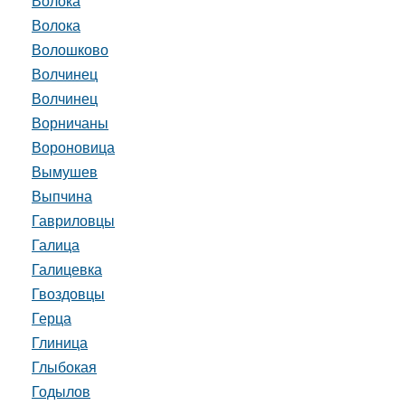
Волока
Волока
Волошково
Волчинец
Волчинец
Ворничаны
Вороновица
Вымушев
Выпчина
Гавриловцы
Галица
Галицевка
Гвоздовцы
Герца
Глиница
Глыбокая
Годылов