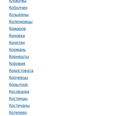
Клокочка
Коболчин
Козыряны
Коленковцы
Комаров
Коновка
Конятин
Кормань
Корнешты
Коровия
Коростовата
Корчевцы
Корытное
Косованка
Костинцы
Костичаны
Котелево