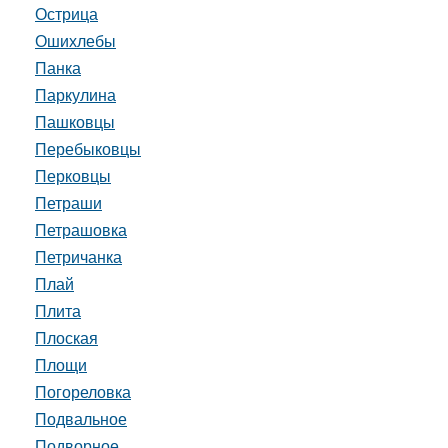
Острица
Ошихлебы
Панка
Паркулина
Пашковцы
Перебыковцы
Перковцы
Петраши
Петрашовка
Петричанка
Плай
Плита
Плоская
Площи
Погореловка
Подвальное
Подворное