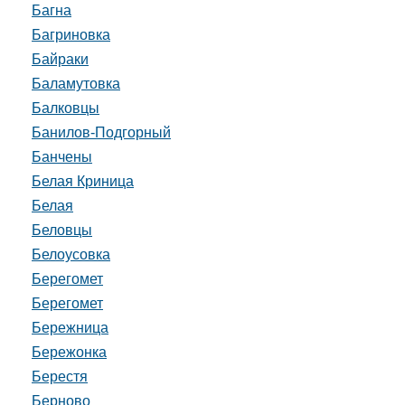
Багна
Багриновка
Байраки
Баламутовка
Балковцы
Банилов-Подгорный
Банчены
Белая Криница
Белая
Беловцы
Белоусовка
Берегомет
Берегомет
Бережница
Бережонка
Берестя
Берново