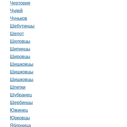
Чертория
Чудей
Чуньков
Шебутинцы
Шепот
Шиловцы
Шипинцы
Шировцы
Шишковцы
Шишковцы
Шишковцы
Шпетки
Шубранец
Щербинцы
Южинец
Юрковцы
Яблоница