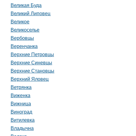
Великая Буда
Великий Липовец
Великое
Великоселье
Вербовцы
Веренчанка
Верхние Петровцы
Верхние Синевцы
Верхние Становцы
Верхний Яловец
Ветрянка
Виженка
Вижница
Виноград
Витилевка
Владычна