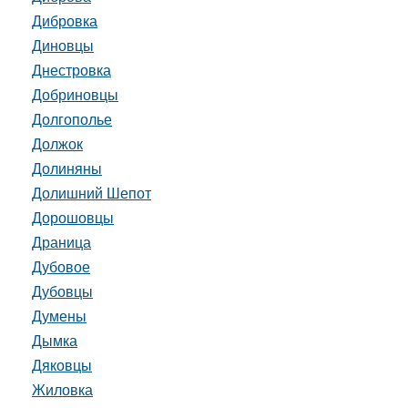
Дибровка
Диновцы
Днестровка
Добриновцы
Долгополье
Должок
Долиняны
Долишний Шепот
Дорошовцы
Драница
Дубовое
Дубовцы
Думены
Дымка
Дяковцы
Жиловка