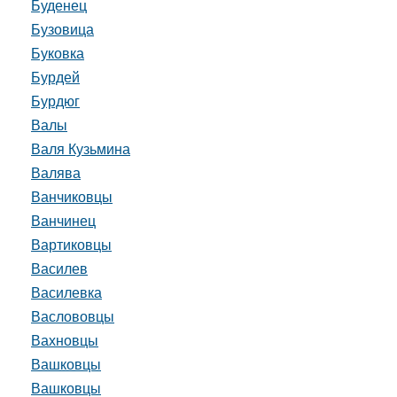
Буденец
Бузовица
Буковка
Бурдей
Бурдюг
Валы
Валя Кузьмина
Валява
Ванчиковцы
Ванчинец
Вартиковцы
Василев
Василевка
Васлововцы
Вахновцы
Вашковцы
Вашковцы