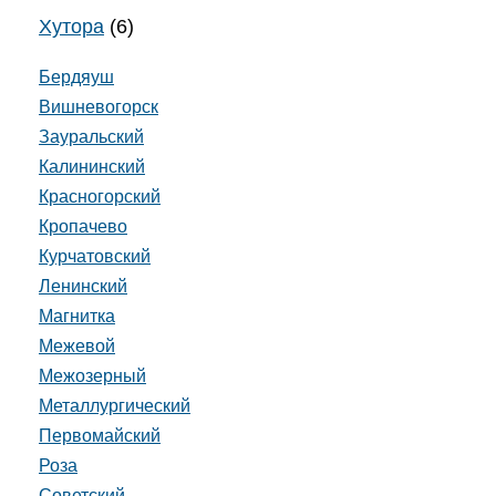
Хутора
(6)
Бердяуш
Вишневогорск
Зауральский
Калининский
Красногорский
Кропачево
Курчатовский
Ленинский
Магнитка
Межевой
Межозерный
Металлургический
Первомайский
Роза
Советский