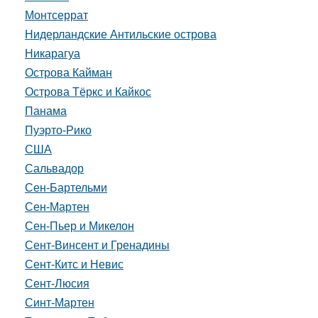
Монтсеррат
Нидерландские Антильские острова
Никарагуа
Острова Кайман
Острова Тёркс и Кайкос
Панама
Пуэрто-Рико
США
Сальвадор
Сен-Бартельми
Сен-Мартен
Сен-Пьер и Микелон
Сент-Винсент и Гренадины
Сент-Китс и Невис
Сент-Люсия
Синт-Мартен