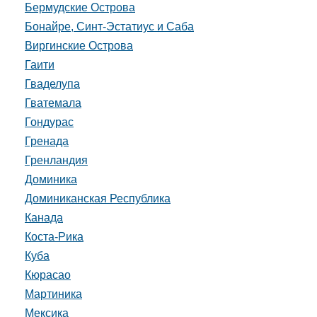
Бермудские Острова
Бонайре, Синт-Эстатиус и Саба
Виргинские Острова
Гаити
Гваделупа
Гватемала
Гондурас
Гренада
Гренландия
Доминика
Доминиканская Республика
Канада
Коста-Рика
Куба
Кюрасао
Мартиника
Мексика