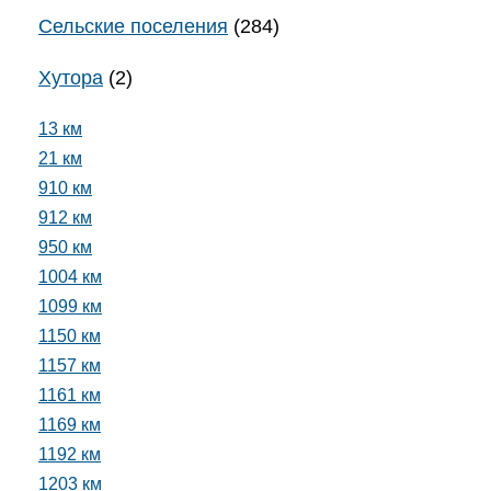
Сельские поселения
(284)
Хутора
(2)
13 км
21 км
910 км
912 км
950 км
1004 км
1099 км
1150 км
1157 км
1161 км
1169 км
1192 км
1203 км