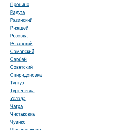
Пронино
Радуга
Разинский
Ризадей
Розовка
Рязанский
Самарский
Сарбай
Советский
Спиридоновка
Тунгуз
Тургеневка
Услада
Чагра
Чистаковка
Чувикс
Шелашниково