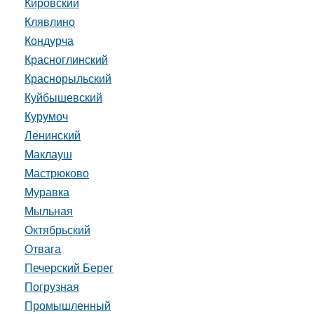
Кировский
Клявлино
Кондурча
Красноглинский
Краснорыльский
Куйбышевский
Курумоч
Ленинский
Маклауш
Мастрюково
Муравка
Мыльная
Октябрьский
Отвага
Печерский Берег
Погрузная
Промышленный