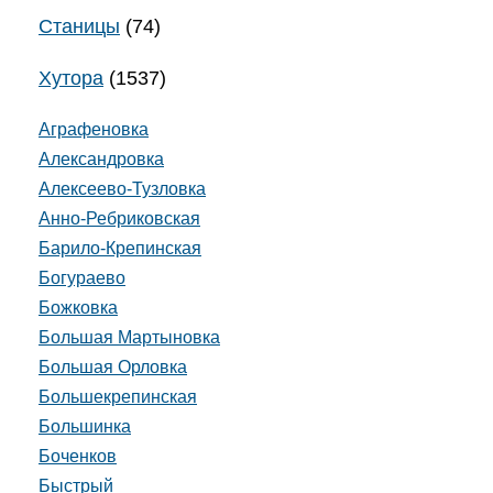
Станицы
(74)
Хутора
(1537)
Аграфеновка
Александровка
Алексеево-Тузловка
Анно-Ребриковская
Барило-Крепинская
Богураево
Божковка
Большая Мартыновка
Большая Орловка
Большекрепинская
Большинка
Боченков
Быстрый