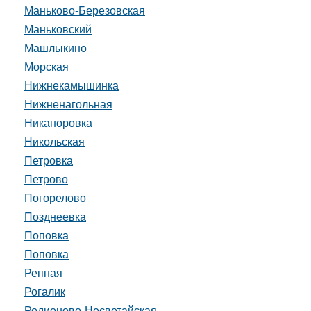
Маньково-Березовская
Маньковский
Машлыкино
Морская
Нижнекамышинка
Нижненагольная
Никаноровка
Никольская
Петровка
Петрово
Погорелово
Позднеевка
Поповка
Поповка
Репная
Рогалик
Родионово-Несветайская