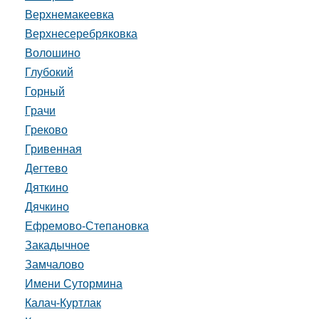
Верхнемакеевка
Верхнесеребряковка
Волошино
Глубокий
Горный
Грачи
Греково
Гривенная
Дегтево
Дяткино
Дячкино
Ефремово-Степановка
Закадычное
Замчалово
Имени Сутормина
Калач-Куртлак