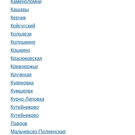
Каменоломни
Кашары
Керчик
Койсугский
Колодези
Колушкино
Кошкино
Красюковская
Криворожье
Крученая
Кудиновка
Кумшелек
Курно-Липовка
Кутейниково
Кутейниково
Лавров
Мальчевско-Полненская