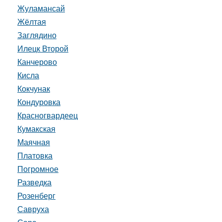
Жуламансай
Жёлтая
Заглядино
Илецк Второй
Канчерово
Кисла
Кокчунак
Кондуровка
Красногвардеец
Кумакская
Маячная
Платовка
Погромное
Разведка
Розенберг
Савруха