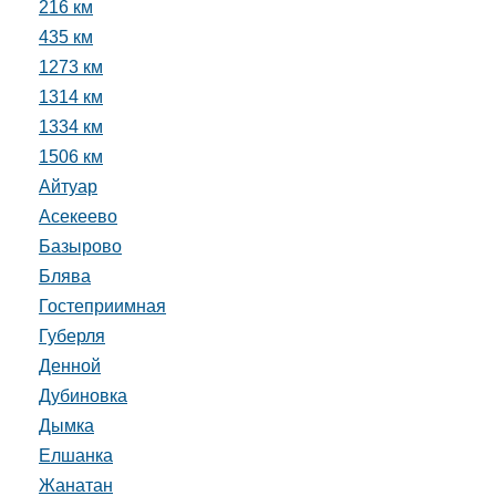
216 км
435 км
1273 км
1314 км
1334 км
1506 км
Айтуар
Асекеево
Базырово
Блява
Гостеприимная
Губерля
Денной
Дубиновка
Дымка
Елшанка
Жанатан