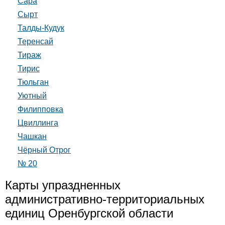
Сара
Сырт
Талды-Кудук
Теренсай
Тираж
Тирис
Тюльган
Уютный
Филипповка
Цвиллинга
Чашкан
Чёрный Отрог
№ 20
Карты упраздненных
административно-территориальных
единиц Оренбургской области