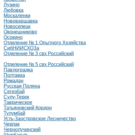
Лузино
Любовка
Москаленки
Нововаршавка
Новоселецк
Оконешниково
Осокино
Отделение № 1 Опытного Хозяйства
СибНИИСХОЗа
Отделение № 3 свх Российский
Отделение № 5 свх Российский
Павлоградка
Полтавка
Ромадан
Русская Поляна
Сегизбай
Сулу-Терек
Таврическое
Татьяновский Кордон
Тулумбай
Усть-Заостровское Лесничество
Черлак
Чернолучинский
Шербакуль