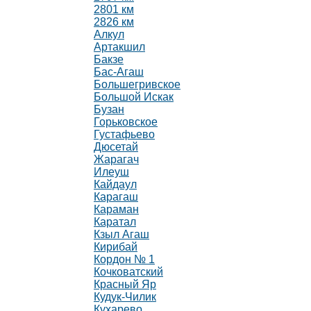
2801 км
2826 км
Алкул
Артакшил
Бакзе
Бас-Агаш
Большегривское
Большой Искак
Бузан
Горьковское
Густафьево
Дюсетай
Жарагач
Илеуш
Кайдаул
Карагаш
Караман
Каратал
Кзыл Агаш
Кирибай
Кордон № 1
Кочковатский
Красный Яр
Кудук-Чилик
Кухарево