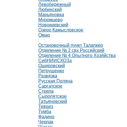
Левобережный
Любинский
Марьяновка
Муромцево
Новокиевский
Озеро Камысловское
Омар
Остановочный пункт Талапкер
Отделение № 2 свх Российский
Отделение № 4 Опытного Хозяйства
СибНИИСХОЗа
Ошировский
Петрушенко
Развязка
Русская Поляна
Саргатское
Стрела
Сыропятское
Татьяновский
Тевриз
Тумба
Фадино
Черлак
Шахат