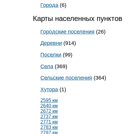
Города
(6)
Карты населенных пунктов
Городские поселения
(26)
Деревни
(914)
Поселки
(99)
Села
(369)
Сельские поселения
(364)
Хутора
(1)
2595 км
2640 км
2672 км
2737 км
2771 км
2783 км
2797 км