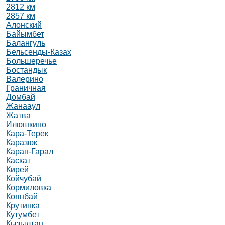
2812 км
2857 км
Алонский
Байымбет
Балангуль
Бельсенды-Казах
Большеречье
Бостандык
Валерино
Граничная
Домбай
Жанааул
Жатва
Илюшкино
Кара-Терек
Каразюк
Каран-Гарал
Каскат
Кирей
Койчубай
Кормиловка
Коянбай
Крутинка
Кутумбет
Кызылтан