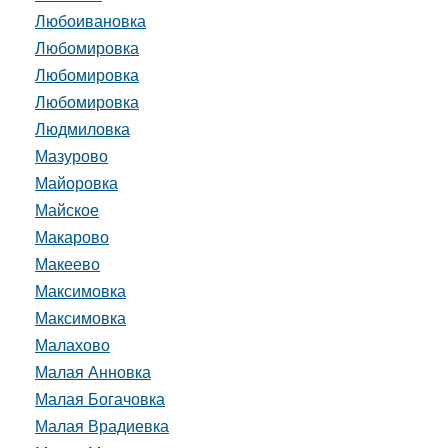
Любоивановка
Любомировка
Любомировка
Любомировка
Людмиловка
Мазурово
Майоровка
Майское
Макарово
Макеево
Максимовка
Максимовка
Малахово
Малая Анновка
Малая Богачовка
Малая Врадиевка