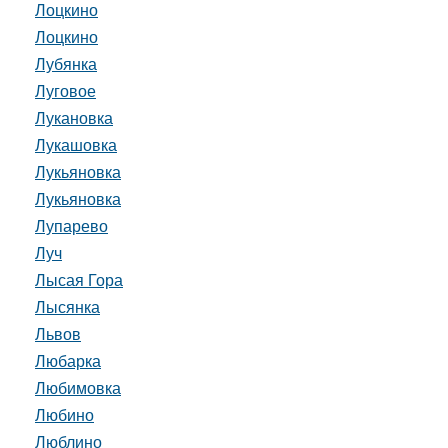
Лоцкино
Лоцкино
Лубянка
Луговое
Лукановка
Лукашовка
Лукьяновка
Лукьяновка
Лупарево
Луч
Лысая Гора
Лысянка
Львов
Любарка
Любимовка
Любино
Люблино