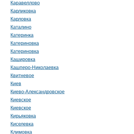
Каравеллово
Карликовка
Карловка
Каталино
Катеринка
Катериновка
Катериновка
Кашировка
Кашперо-Николаевка
Квитневое
Киев
Киево-Александровское
Киевское
Киевское
Кирьяковка
Киселевка
Климовка