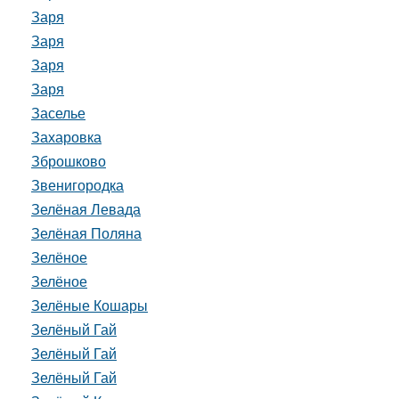
Заря
Заря
Заря
Заря
Заселье
Захаровка
Зброшково
Звенигородка
Зелёная Левада
Зелёная Поляна
Зелёное
Зелёное
Зелёные Кошары
Зелёный Гай
Зелёный Гай
Зелёный Гай