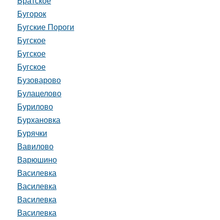
Братское
Бугорок
Бугские Пороги
Бугское
Бугское
Бугское
Бузоварово
Булацелово
Бурилово
Бурхановка
Бурячки
Вавилово
Варюшино
Василевка
Василевка
Василевка
Василевка