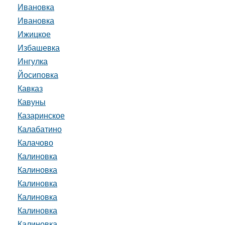
Ивановка
Ивановка
Ижицкое
Избашевка
Ингулка
Йосиповка
Кавказ
Кавуны
Казаринское
Калабатино
Калачово
Калиновка
Калиновка
Калиновка
Калиновка
Калиновка
Калиновка