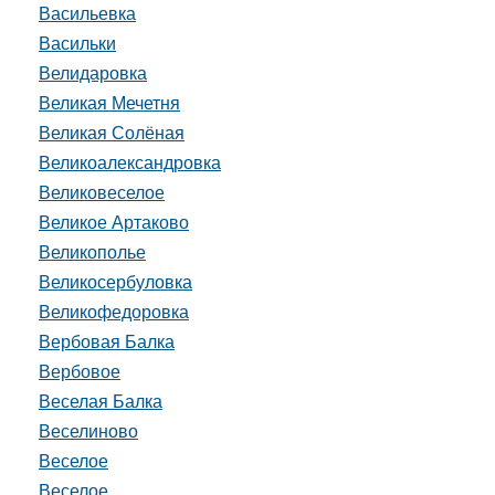
Васильевка
Васильки
Велидаровка
Великая Мечетня
Великая Солёная
Великоалександровка
Великовеселое
Великое Артаково
Великополье
Великосербуловка
Великофедоровка
Вербовая Балка
Вербовое
Веселая Балка
Веселиново
Веселое
Веселое