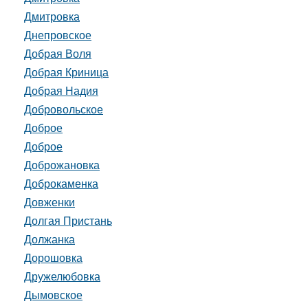
Дмитровка
Днепровское
Добрая Воля
Добрая Криница
Добрая Надия
Добровольское
Доброе
Доброе
Доброжановка
Доброкаменка
Довженки
Долгая Пристань
Должанка
Дорошовка
Дружелюбовка
Дымовское