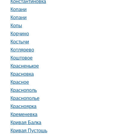
Константиновка
Копани
Копани
Копы
Корчино
Костычи
Котлярево
Коштовое
Красненькое
Красновка
Красное
Краснополь
Краснополье
Красноярка
Кременевка
Кривая Балка
Кривая Пустошь