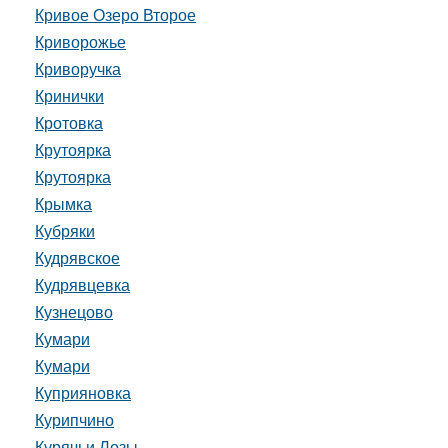
Кривое Озеро Второе
Криворожье
Криворучка
Кринички
Кротовка
Крутоярка
Крутоярка
Крымка
Кубряки
Кудрявское
Кудрявцевка
Кузнецово
Кумари
Кумари
Куприяновка
Курипчино
Курячьи Лозы