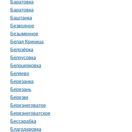
Баратовка
Баратовка
Баштанка
Безводное
Безыменное
Белая Криница
Белозёрка
Белоусовка
Белоцерковка
Беляево
Березанка
Березань
Березки
Березнеговатое
Березнеговатское
Бессарабка
Благодаровка