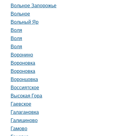
Вольное Запорожье
Вольное
Вольный Яр
Воля
Воля
Воля
Воронино
Вороновка
Вороновка
Воронцовка
Воссиятское
Высокая Гора
Гаевское
Галагановка
Галициново
Гамово