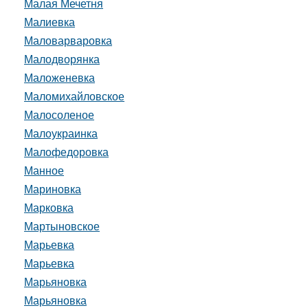
Малая Мечетня
Малиевка
Маловарваровка
Малодворянка
Маложеневка
Маломихайловское
Малосоленое
Малоукраинка
Малофедоровка
Манное
Мариновка
Марковка
Мартыновское
Марьевка
Марьевка
Марьяновка
Марьяновка