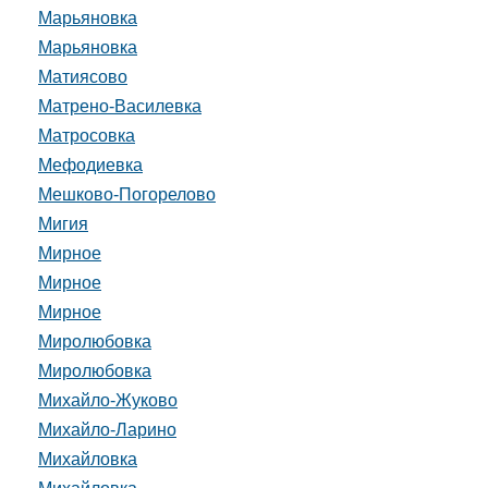
Марьяновка
Марьяновка
Матиясово
Матрено-Василевка
Матросовка
Мефодиевка
Мешково-Погорелово
Мигия
Мирное
Мирное
Мирное
Миролюбовка
Миролюбовка
Михайло-Жуково
Михайло-Ларино
Михайловка