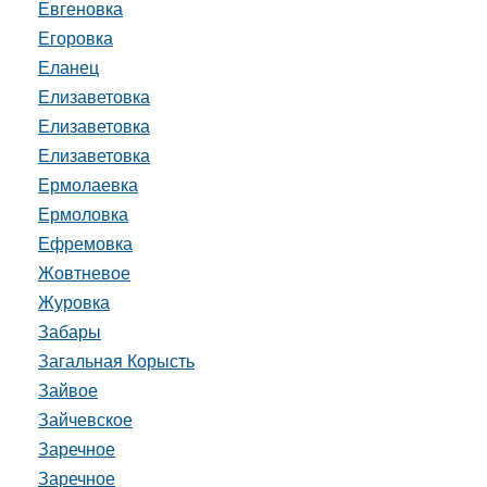
Евгеновка
Егоровка
Еланец
Елизаветовка
Елизаветовка
Елизаветовка
Ермолаевка
Ермоловка
Ефремовка
Жовтневое
Журовка
Забары
Загальная Корысть
Зайвое
Зайчевское
Заречное
Заречное