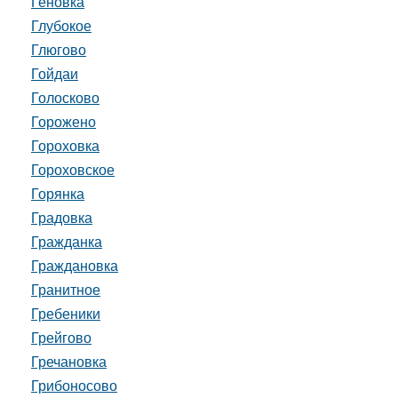
Геновка
Глубокое
Глюгово
Гойдаи
Голосково
Горожено
Гороховка
Гороховское
Горянка
Градовка
Гражданка
Граждановка
Гранитное
Гребеники
Грейгово
Гречановка
Грибоносово