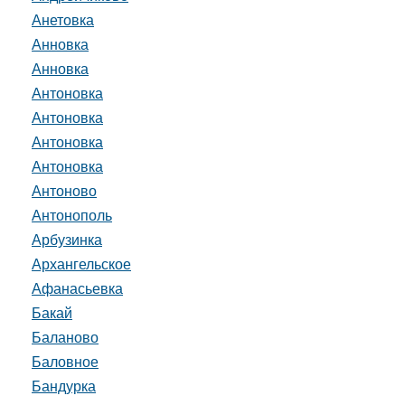
Анетовка
Анновка
Анновка
Антоновка
Антоновка
Антоновка
Антоновка
Антоново
Антонополь
Арбузинка
Архангельское
Афанасьевка
Бакай
Баланово
Баловное
Бандурка