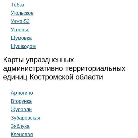
Тёбза
Угольское
Унжа-53
Успенье
Шумовка
Шушкодом
Карты упраздненных
административно-территориальных
единиц Костромской области
Артюгино
Вторунка
Журавли
Зубаревская
Зяблуха
Кленовая