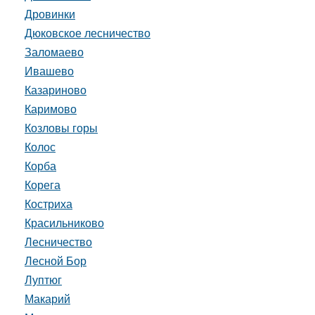
Дровинки
Дюковское лесничество
Заломаево
Ивашево
Казариново
Каримово
Козловы горы
Колос
Корба
Корега
Костриха
Красильниково
Лесничество
Лесной Бор
Луптюг
Макарий