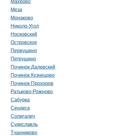
Махрово
Меза
Монаково
Николо-Угол
Носковский
Островское
Первушино
Петрушино
Починок Далевский
Починок Кузнецово
Починок Прохоров
Ратьково-Рожново
Сабурка
Сендега
Солигалич
Судиславль
Тчанниково