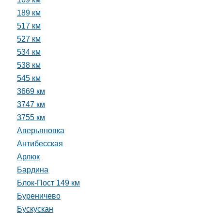
189 км
517 км
527 км
534 км
538 км
545 км
3669 км
3747 км
3755 км
Аверьяновка
Антибесская
Арлюк
Бардина
Блок-Пост 149 км
Буреничево
Бускускан