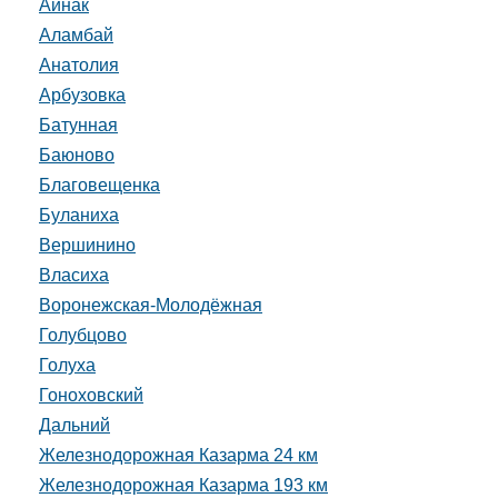
Айнак
Аламбай
Анатолия
Арбузовка
Батунная
Баюново
Благовещенка
Буланиха
Вершинино
Власиха
Воронежская-Молодёжная
Голубцово
Голуха
Гоноховский
Дальний
Железнодорожная Казарма 24 км
Железнодорожная Казарма 193 км