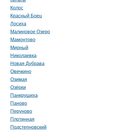
Колос
Красный Боец
Лосиха
Малиновое Озеро
Мамонтово
Мирный
Николаевка
Новая Дубрава
Овечкино
Озимая
Озёрки
Панкрушиха
Паново
Перуново
Плотинная
Подстепновский