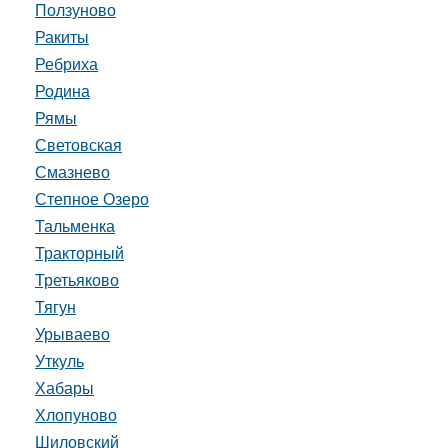
Ползуново
Ракиты
Ребриха
Родина
Рямы
Световская
Смазнево
Степное Озеро
Тальменка
Тракторный
Третьяково
Тягун
Урываево
Уткуль
Хабары
Хлопуново
Шиловский