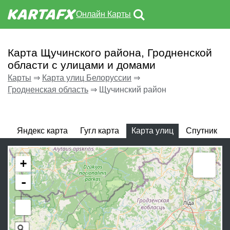
Онлайн Карты
Карта Щучинского района, Гродненской
области с улицами и домами
Карты
⇒
Карта улиц Белоруссии
⇒
Гродненская область
⇒
Щучинский район
Яндекс карта
Гугл карта
Карта улиц
Спутник
Meas
+
-