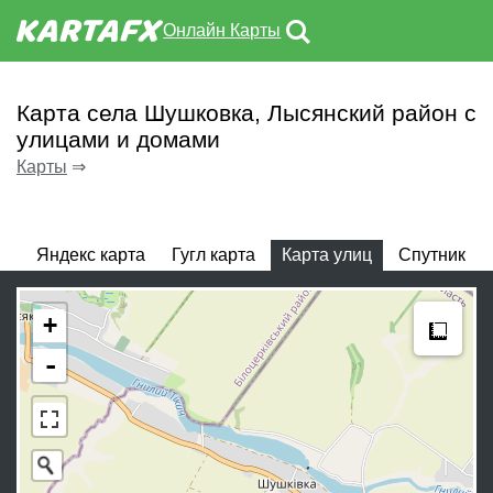
Онлайн Карты
Карта села Шушковка, Лысянский район с
улицами и домами
Карты
⇒
Яндекс карта
Гугл карта
Карта улиц
Спутник
Meas
+
-