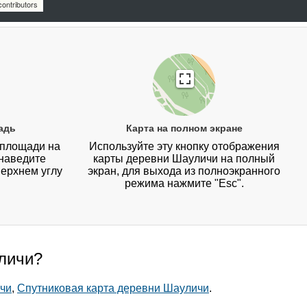
ontributors
адь
Карта на полном экране
 площади на
Используйте эту кнопку отображения
наведите
карты деревни Шауличи на полный
верхнем углу
экран, для выхода из полноэкранного
режима нажмите "Esc".
уличи?
ичи
,
Спутниковая карта деревни Шауличи
.