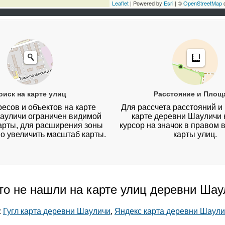
Leaflet
| Powered by
Esri
| ©
OpenStreetMap
c
оиск на карте улиц
Расстояние и Площ
есов и объектов на карте
Для рассчета расстояний и
ауличи ограничен видимой
карте деревни Шауличи 
арты, для расширения зоны
курсор на значок в правом 
о увеличить масштаб карты.
карты улиц.
то не нашли на карте улиц деревни Ша
:
Гугл карта деревни Шауличи
,
Яндекс карта деревни Шаул