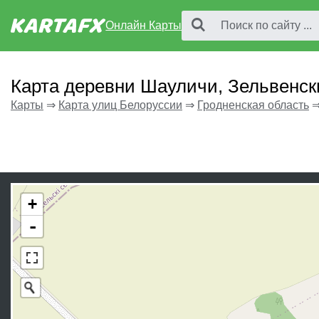
Онлайн Карты
Карта деревни Шауличи, Зельвенск
Карты
⇒
Карта улиц Белоруссии
⇒
Гродненская область
+
-