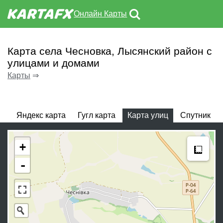
Онлайн Карты
Карта села Чесновка, Лысянский район с
улицами и домами
Карты
⇒
Яндекс карта
Гугл карта
Карта улиц
Спутник
Meas
+
-