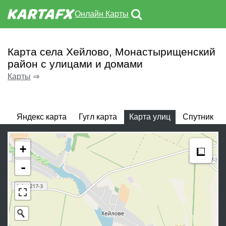
Онлайн Карты
Карта села Хейлово, Монастырищенский
район с улицами и домами
Карты
⇒
Яндекс карта
Гугл карта
Карта улиц
Спутник
Meas
+
-