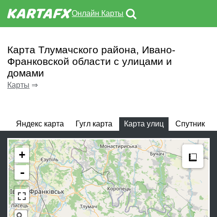
Онлайн Карты
Карта Тлумачского района, Ивано-
Франковской области с улицами и
домами
Карты
⇒
Яндекс карта
Гугл карта
Карта улиц
Спутник
Meas
+
-