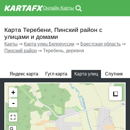
Онлайн Карты
Карта Теребени, Пинский район с
улицами и домами
Карты
⇒
Карта улиц Белоруссии
⇒
Брестская область
⇒
Пинский район
⇒
Теребень, деревня
Яндекс карта
Гугл карта
Карта улиц
Спутник
Meas
+
-