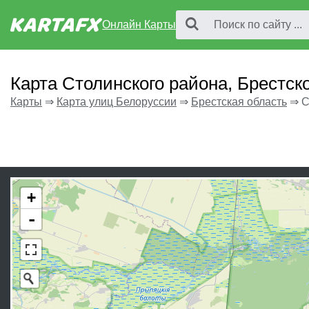
Онлайн Карты
Карта Столинского района, Брестск
Карты
⇒
Карта улиц Белоруссии
⇒
Брестская область
⇒
С
+
-