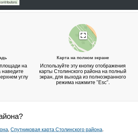
ontributors
адь
Карта на полном экране
 площади на
Используйте эту кнопку отображения
а наведите
карты Столинского района на полный
верхнем углу
экран, для выхода из полноэкранного
режима нажмите "Esc".
района?
йона
,
Спутниковая карта Столинского района
.