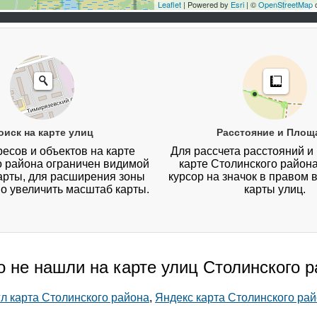
Leaflet
| Powered by
Esri
| ©
OpenStreetMap
c
оиск на карте улиц
Расстояние и Площ
есов и объектов на карте
Для рассчета расстояний и
о района ограничен видимой
карте Столинского район
арты, для расширения зоны
курсор на значок в правом 
о увеличить масштаб карты.
карты улиц.
о не нашли на карте улиц Столинского 
гл карта Столинского района
,
Яндекс карта Столинского ра