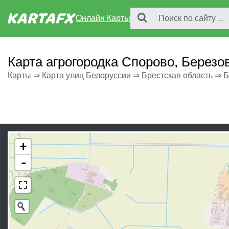
Онлайн Карты
Карта агрогородка Спорово, Березо
Карты
⇒
Карта улиц Белоруссии
⇒
Брестская область
⇒
Б
+
-