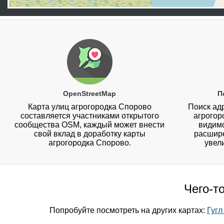
OpenStreetMap
П
Карта улиц агрогородка Спорово
Поиск адр
составляется участниками открытого
агрогор
сообщества OSM, каждый может внести
видимо
свой вклад в доработку карты
расшире
агрогородка Спорово.
увел
Чего-т
Попробуйте посмотреть на других картах:
Гугл