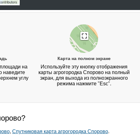
ontributors
адь
Карта на полном экране
 площади на
Используйте эту кнопку отображения
о наведите
карты агрогородка Спорово на полный
верхнем углу
экран, для выхода из полноэкранного
режима нажмите "Esc".
порово?
рово
,
Спутниковая карта агрогородка Спорово
.