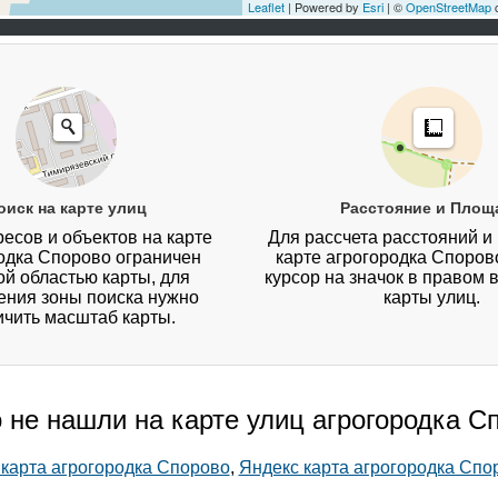
Leaflet
| Powered by
Esri
| ©
OpenStreetMap
c
оиск на карте улиц
Расстояние и Площ
есов и объектов на карте
Для рассчета расстояний и
одка Спорово ограничен
карте агрогородка Споров
й областью карты, для
курсор на значок в правом 
ния зоны поиска нужно
карты улиц.
ичить масштаб карты.
о не нашли на карте улиц агрогородка С
 карта агрогородка Спорово
,
Яндекс карта агрогородка Спо