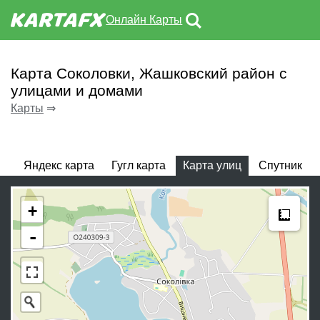
Онлайн Карты
Карта Соколовки, Жашковский район с
улицами и домами
Карты
⇒
Яндекс карта
Гугл карта
Карта улиц
Спутник
Meas
+
-