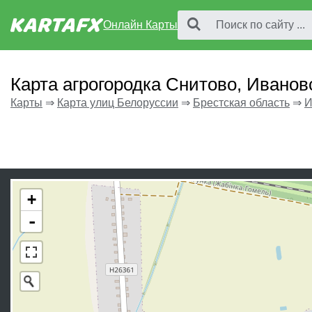
Онлайн Карты
Карта агрогородка Снитово, Ивано
Карты
⇒
Карта улиц Белоруссии
⇒
Брестская область
⇒
И
+
-