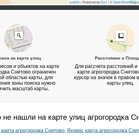
Leaflet
| Powered by
Esri
| ©
OpenStreetMap
c
оиск на карте улиц
Расстояние и Площ
есов и объектов на карте
Для рассчета расстояний и
одка Снитово ограничен
карте агрогородка Снитов
й областью карты, для
курсор на значок в правом 
ния зоны поиска нужно
карты улиц.
ичить масштаб карты.
о не нашли на карте улиц агрогородка С
л карта агрогородка Снитово
,
Яндекс карта агрогородка Сни