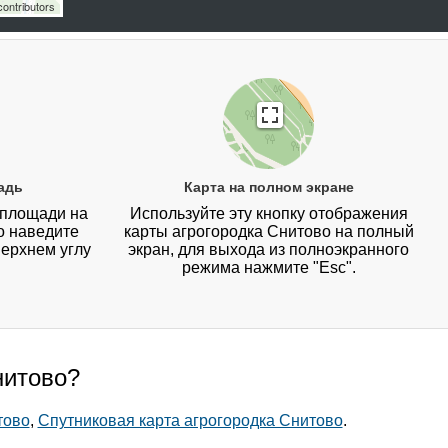
ontributors
адь
Карта на полном экране
 площади на
Используйте эту кнопку отображения
о наведите
карты агрогородка Снитово на полный
верхнем углу
экран, для выхода из полноэкранного
режима нажмите "Esc".
нитово?
тово
,
Спутниковая карта агрогородка Снитово
.