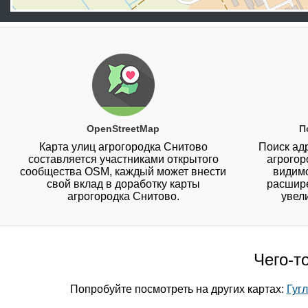
OpenStreetMap
П
Карта улиц агрогородка Снитово
Поиск адр
составляется участниками открытого
агрогор
сообщества OSM, каждый может внести
видимо
свой вклад в доработку карты
расшире
агрогородка Снитово.
увел
Чего-т
Попробуйте посмотреть на других картах:
Гуг