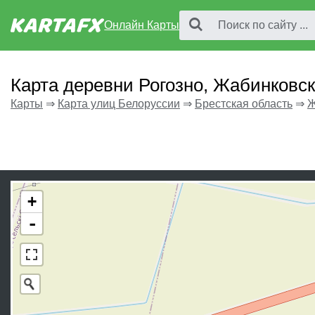
Онлайн Карты
Карта деревни Рогозно, Жабинковс
Карты
⇒
Карта улиц Белоруссии
⇒
Брестская область
⇒
Ж
+
-