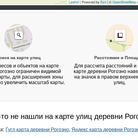
Leaflet
| Powered by
Esri
| ©
OpenStreetMap
c
оиск на карте улиц
Расстояние и Площ
есов и объектов на карте
Для рассчета расстояний и
огозно ограничен видимой
карте деревни Рогозно нав
арты, для расширения зоны
на значок в правом верхнем
о увеличить масштаб карты.
улиц.
-то не нашли на карте улиц деревни Рог
ах:
Гугл карта деревни Рогозно
,
Яндекс карта деревни Рогоз