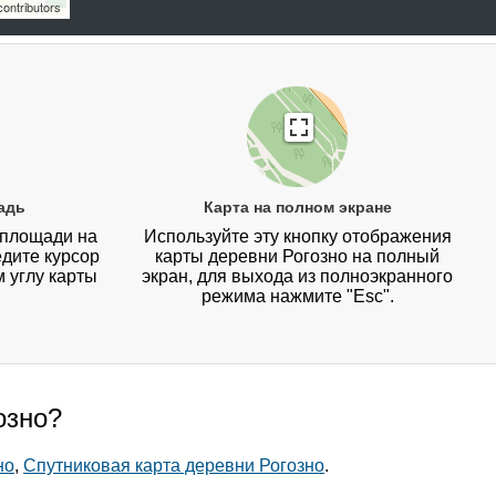
ontributors
адь
Карта на полном экране
 площади на
Используйте эту кнопку отображения
едите курсор
карты деревни Рогозно на полный
 углу карты
экран, для выхода из полноэкранного
режима нажмите "Esc".
озно?
но
,
Спутниковая карта деревни Рогозно
.