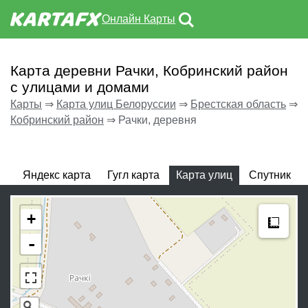
Онлайн Карты
Карта деревни Рачки, Кобринский район
с улицами и домами
Карты
⇒
Карта улиц Белоруссии
⇒
Брестская область
⇒
Кобринский район
⇒
Рачки, деревня
Яндекс карта
Гугл карта
Карта улиц
Спутник
Meas
+
-