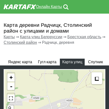
Онлайн Карты
Карта деревни Радчицк, Столинский
район с улицами и домами
Карты
⇒
Карта улиц Белоруссии
⇒
Брестская область
⇒
Столинский район
⇒
Радчицк, деревня
Яндекс карта
Гугл карта
Карта улиц
Спутник
Meas
+
-