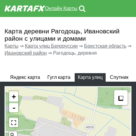
Онлайн Карты
Карта деревни Рагодощь, Ивановский
район с улицами и домами
Карты
⇒
Карта улиц Белоруссии
⇒
Брестская область
⇒
Ивановский район
⇒
Рагодощь, деревня
Яндекс карта
Гугл карта
Карта улиц
Спутник
Meas
+
-