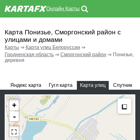
Онлайн Карты
Карта Понизье, Сморгонский район с
улицами и домами
Карты
⇒
Карта улиц Белоруссии
⇒
Гродненская область
⇒
Сморгонский район
⇒
Понизье,
деревня
Яндекс карта
Гугл карта
Карта улиц
Спутник
Meas
+
-