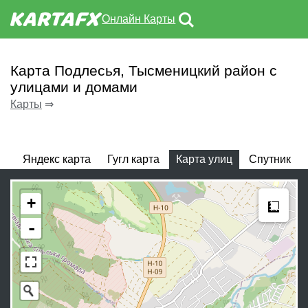
Онлайн Карты
Карта Подлесья, Тысменицкий район с
улицами и домами
Карты
⇒
Яндекс карта
Гугл карта
Карта улиц
Спутник
Meas
+
-