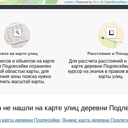
Leaflet
| Powered by
Esri
| ©
OpenStreetMap
c
оиск на карте улиц
Расстояние и Площ
есов и объектов на карте
Для рассчета расстояний и
и Подлесейки ограничен
карте деревни Подлесейк
й областью карты, для
курсор на значок в правом 
ния зоны поиска нужно
карты улиц.
ичить масштаб карты.
о не нашли на карте улиц деревни Подл
л карта деревни Подлесейки
,
Яндекс карта деревни Подлес