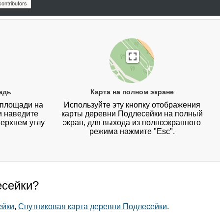
ontributors
адь
Карта на полном экране
 площади на
Используйте эту кнопку отображения
и наведите
карты деревни Подлесейки на полный
верхнем углу
экран, для выхода из полноэкранного
режима нажмите "Esc".
есейки?
ейки
,
Спутниковая карта деревни Подлесейки
.