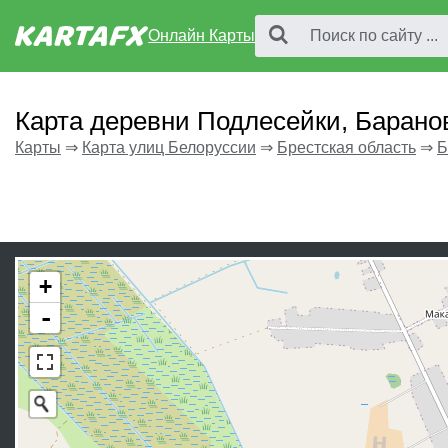
Онлайн Карты
Карта деревни Подлесейки, Барано
Карты
⇒
Карта улиц Белоруссии
⇒
Брестская область
⇒
Б
+
-