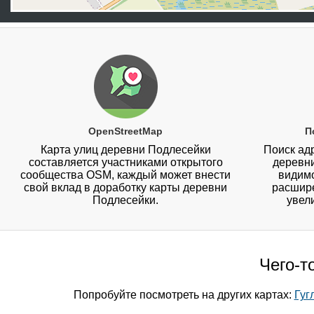
OpenStreetMap
П
Карта улиц деревни Подлесейки
Поиск адр
составляется участниками открытого
деревн
сообщества OSM, каждый может внести
видимо
свой вклад в доработку карты деревни
расшире
Подлесейки.
увел
Чего-т
Попробуйте посмотреть на других картах:
Гуг