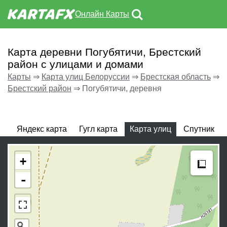
Онлайн Карты
Карта деревни Погубятичи, Брестский
район с улицами и домами
Карты
⇒
Карта улиц Белоруссии
⇒
Брестская область
⇒
Брестский район
⇒
Погубятичи, деревня
Яндекс карта
Гугл карта
Карта улиц
Спутник
Meas
+
-