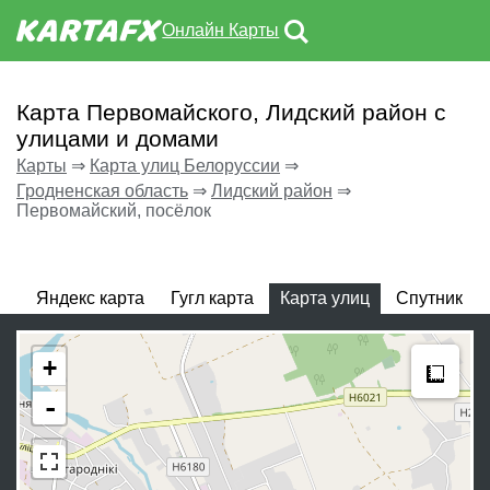
Онлайн Карты
Карта Первомайского, Лидский район с
улицами и домами
Карты
⇒
Карта улиц Белоруссии
⇒
Гродненская область
⇒
Лидский район
⇒
Первомайский, посёлок
Яндекс карта
Гугл карта
Карта улиц
Спутник
Meas
+
-