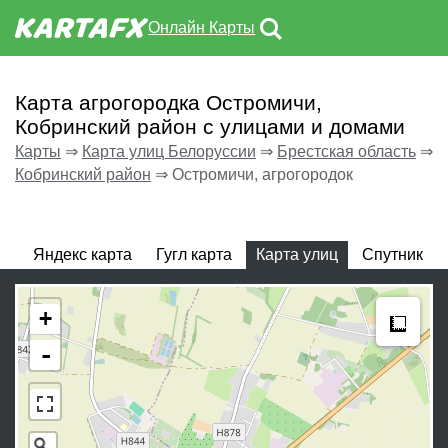
Онлайн Карты
Карта агрогородка Остромичи,
Кобринский район с улицами и домами
Карты
⇒
Карта улиц Белоруссии
⇒
Брестская область
⇒
Кобринский район
⇒
Остромичи, агрогородок
Яндекс карта
Гугл карта
Карта улиц
Спутник
Meas
+
-