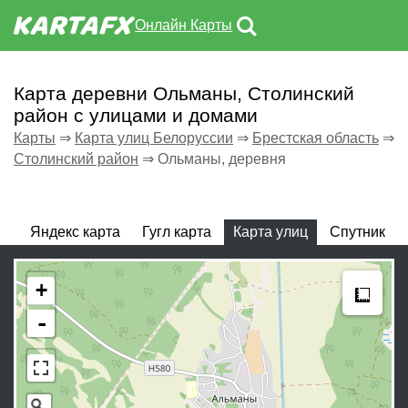
Онлайн Карты
Карта деревни Ольманы, Столинский
район с улицами и домами
Карты
⇒
Карта улиц Белоруссии
⇒
Брестская область
⇒
Столинский район
⇒
Ольманы, деревня
Яндекс карта
Гугл карта
Карта улиц
Спутник
Meas
+
-