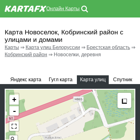
Онлайн Карты
Карта Новоселок, Кобринский район с
улицами и домами
Карты
⇒
Карта улиц Белоруссии
⇒
Брестская область
⇒
Кобринский район
⇒
Новоселки, деревня
Яндекс карта
Гугл карта
Карта улиц
Спутник
Meas
+
-