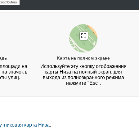
ontributors
адь
Карта на полном экране
 площади на
Используйте эту кнопку отображения
 на значок в
карты Низа на полный экран, для
рты улиц.
выхода из полноэкранного режима
нажмите "Esc".
утниковая карта Низа
.