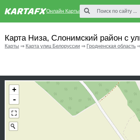
Онлайн Карты
Карта Низа, Слонимский район с у
Карты
⇒
Карта улиц Белоруссии
⇒
Гродненская область
+
-