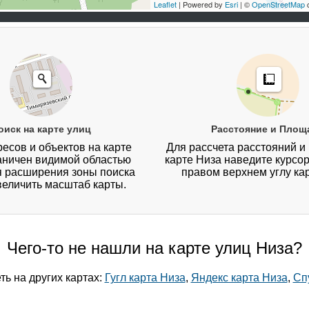
Leaflet
| Powered by
Esri
| ©
OpenStreetMap
c
оиск на карте улиц
Расстояние и Площ
есов и объектов на карте
Для рассчета расстояний и
аничен видимой областью
карте Низа наведите курсор
я расширения зоны поиска
правом верхнем углу ка
величить масштаб карты.
Чего-то не нашли на карте улиц Низа?
ь на других картах:
Гугл карта Низа
,
Яндекс карта Низа
,
Сп