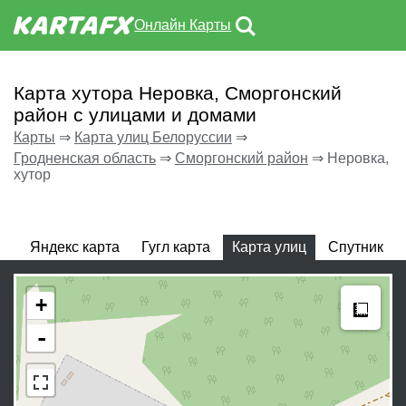
Онлайн Карты
Карта хутора Неровка, Сморгонский
район с улицами и домами
Карты
⇒
Карта улиц Белоруссии
⇒
Гродненская область
⇒
Сморгонский район
⇒
Неровка,
хутор
Яндекс карта
Гугл карта
Карта улиц
Спутник
Meas
+
-