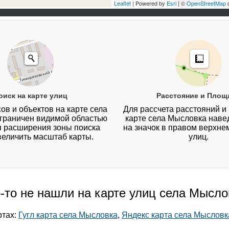
Leaflet
| Powered by
Esri
| ©
OpenStreetMap
c
оиск на карте улиц
Расстояние и Площ
ов и объектов на карте села
Для рассчета расстояний и
граничен видимой областью
карте села Мысловка наве
я расширения зоны поиска
на значок в правом верхнем
величить масштаб карты.
улиц.
-то не нашли на карте улиц села Мысл
ртах:
Гугл карта села Мысловка
,
Яндекс карта села Мысловк