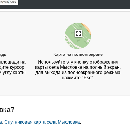
ontributors
адь
Карта на полном экране
 площади на
Используйте эту кнопку отображения
дите курсор
карты села Мысловка на полный экран,
 углу карты
для выхода из полноэкранного режима
нажмите "Esc".
овка?
а
,
Спутниковая карта села Мысловка
.