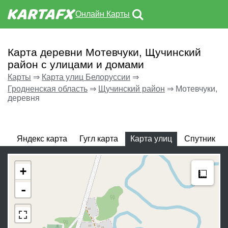
Онлайн Карты
Карта деревни Мотевчуки, Щучинский
район с улицами и домами
Карты
⇒
Карта улиц Белоруссии
⇒
Гродненская область
⇒
Щучинский район
⇒
Мотевчуки,
деревня
Яндекс карта
Гугл карта
Карта улиц
Спутник
Meas
+
-