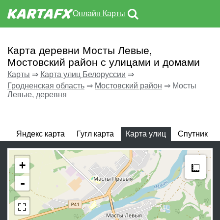
Онлайн Карты
Карта деревни Мосты Левые,
Мостовский район с улицами и домами
Карты
⇒
Карта улиц Белоруссии
⇒
Гродненская область
⇒
Мостовский район
⇒
Мосты
Левые, деревня
Яндекс карта
Гугл карта
Карта улиц
Спутник
Meas
+
-