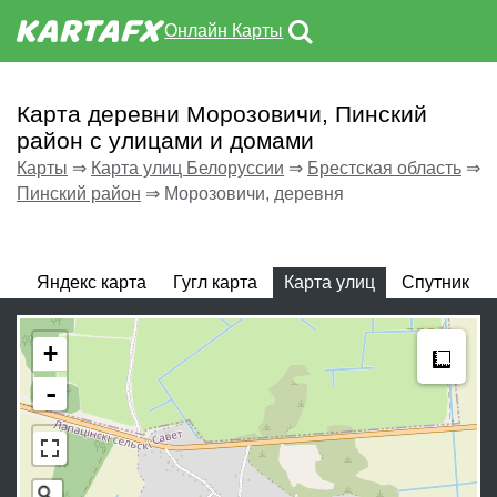
Онлайн Карты
Карта деревни Морозовичи, Пинский
район с улицами и домами
Карты
⇒
Карта улиц Белоруссии
⇒
Брестская область
⇒
Пинский район
⇒
Морозовичи, деревня
Яндекс карта
Гугл карта
Карта улиц
Спутник
Meas
+
-