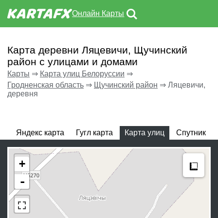
Онлайн Карты
Карта деревни Ляцевичи, Щучинский
район с улицами и домами
Карты
⇒
Карта улиц Белоруссии
⇒
Гродненская область
⇒
Щучинский район
⇒
Ляцевичи,
деревня
Яндекс карта
Гугл карта
Карта улиц
Спутник
Meas
+
-