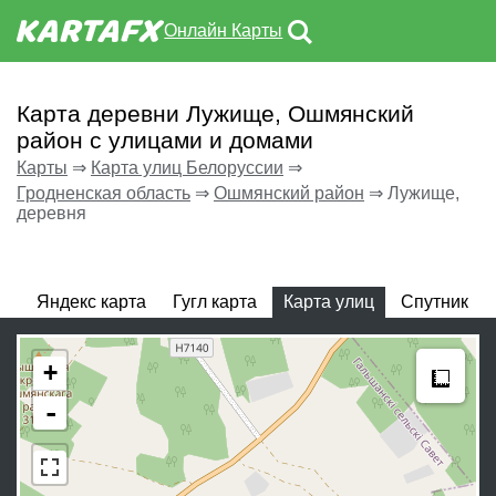
Онлайн Карты
Карта деревни Лужище, Ошмянский
район с улицами и домами
Карты
⇒
Карта улиц Белоруссии
⇒
Гродненская область
⇒
Ошмянский район
⇒
Лужище,
деревня
Яндекс карта
Гугл карта
Карта улиц
Спутник
Meas
+
-