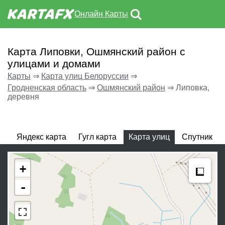
Онлайн Карты
Карта Липовки, Ошмянский район с
улицами и домами
Карты
⇒
Карта улиц Белоруссии
⇒
Гродненская область
⇒
Ошмянский район
⇒
Липовка,
деревня
Яндекс карта
Гугл карта
Карта улиц
Спутник
Meas
+
-