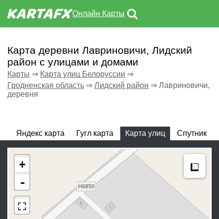
Онлайн Карты
Карта деревни Лавриновичи, Лидский
район с улицами и домами
Карты
⇒
Карта улиц Белоруссии
⇒
Гродненская область
⇒
Лидский район
⇒
Лавриновичи,
деревня
Яндекс карта
Гугл карта
Карта улиц
Спутник
Meas
+
-