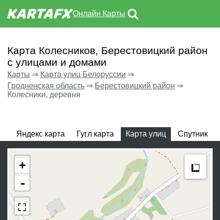
Онлайн Карты
Карта Колесников, Берестовицкий район
с улицами и домами
Карты
⇒
Карта улиц Белоруссии
⇒
Гродненская область
⇒
Берестовицкий район
⇒
Колесники, деревня
Яндекс карта
Гугл карта
Карта улиц
Спутник
Meas
+
-