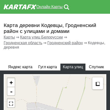
Онлайн Карты
Карта деревни Кодевцы, Гродненский
район с улицами и домами
Карты
⇒
Карта улиц Белоруссии
⇒
Гродненская область
⇒
Гродненский район
⇒
Кодевцы,
деревня
Яндекс карта
Гугл карта
Карта улиц
Спутник
Meas
+
-