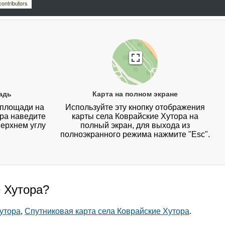
ontributors
адь
Карта на полном экране
 площади на
Используйте эту кнопку отображения
ора наведите
карты села Коврайские Хутора на
верхнем углу
полный экран, для выхода из
полноэкранного режима нажмите "Esc".
е Хутора?
Хутора
,
Спутниковая карта села Коврайские Хутора
.