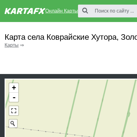
Онлайн Карты
Карта села Коврайские Хутора, Зо
Карты
⇒
+
-