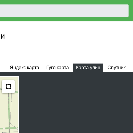
ми
Яндекс карта
Гугл карта
Карта улиц
Спутник
Measure