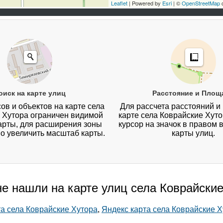
Leaflet
| Powered by
Esri
| ©
OpenStreetMap
c
оиск на карте улиц
Расстояние и Площ
ов и объектов на карте села
Для рассчета расстояний и
 Хутора ограничен видимой
карте села Коврайские Хут
арты, для расширения зоны
курсор на значок в правом 
о увеличить масштаб карты.
карты улиц.
не нашли на карте улиц села Коврайски
та села Коврайские Хутора
,
Яндекс карта села Коврайские 