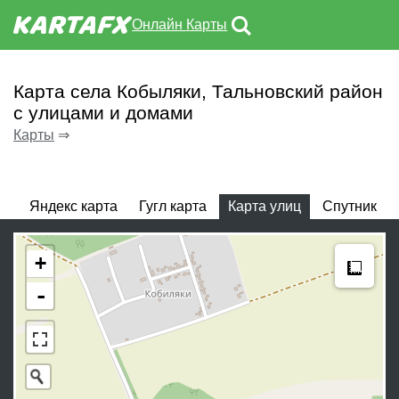
Онлайн Карты
Карта села Кобыляки, Тальновский район
с улицами и домами
Карты
⇒
Яндекс карта
Гугл карта
Карта улиц
Спутник
Meas
+
-