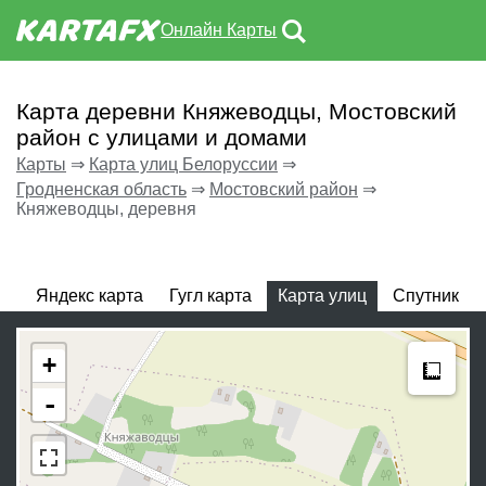
Онлайн Карты
Карта деревни Княжеводцы, Мостовский
район с улицами и домами
Карты
⇒
Карта улиц Белоруссии
⇒
Гродненская область
⇒
Мостовский район
⇒
Княжеводцы, деревня
Яндекс карта
Гугл карта
Карта улиц
Спутник
Meas
+
-