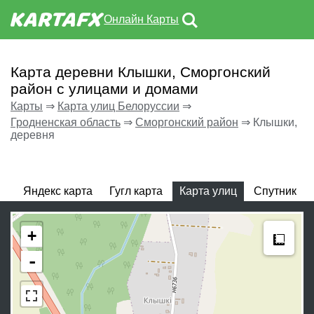
Онлайн Карты
Карта деревни Клышки, Сморгонский
район с улицами и домами
Карты
⇒
Карта улиц Белоруссии
⇒
Гродненская область
⇒
Сморгонский район
⇒
Клышки,
деревня
Яндекс карта
Гугл карта
Карта улиц
Спутник
Meas
+
-